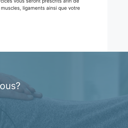
cices vous seront prescrits afin de
s muscles, ligaments ainsi que votre
vous?