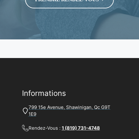
Informations
799 15e Avenue, Shawinigan, Qc G9T
1E9
Rendez-Vous :
1 (819) 731-4748