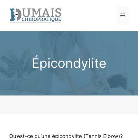
Aller
au
Men
contenu
Épicondylite
Qu’est-ce qu’une épicondylite (Tennis Elbow)?